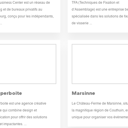
usiness Center est un réseau de
TFA (Techniques de Fixation et
g et de bureaux privatifs au
d’Assemblage) est une entreprise b
rg, conçu pour les indépendants,
spécialisée dans les solutions de fix
..
de visserie ...
uperboite
Marsinne
boite est une agence créative
Le Château-Ferme de Marsinne, sit
e qui combine design et
la magnifique région de Couthuin, es
ation pour offrir des solutions
unique pour organiser vos événement
t impactantes. ...