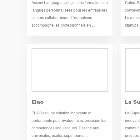
Accent Languages conçoit des formations en
Colors B
langues personnalisées pour les entreprises
coworkin
et leurs collaborateurs. L’organisme
Luxembou
accompagne les professionnels en ...
startups .
Elao
La S
ELAO est une solution innovante et
La Super
performante pour évaluer avec précision les
innovant
compétences linguistiques. Destiné aux
communic
universités, écoles supérieures ...
uniques e